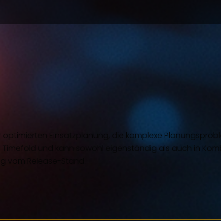
r optimierten Einsatzplanung, die komplexe Planungsproblem
on Timefold und kann sowohl eigenständig als auch in Kom
gig vom Release-Stand.