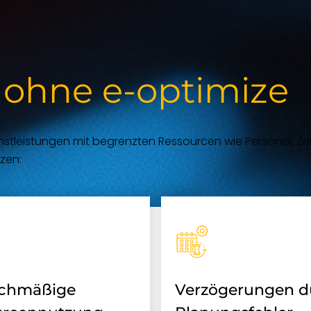
 ohne e-optimize
leistungen mit begrenzten Ressourcen wie Personal, Zeit,
zen:
ichmäßige
Verzögerungen d