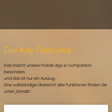
Die Key Features
Das macht unsere mobile App e-companion
besonders
und das ist nur ein Auszug.
Eine vollständige Übersicht aller Funktionen finden Sie
unter „Details“.