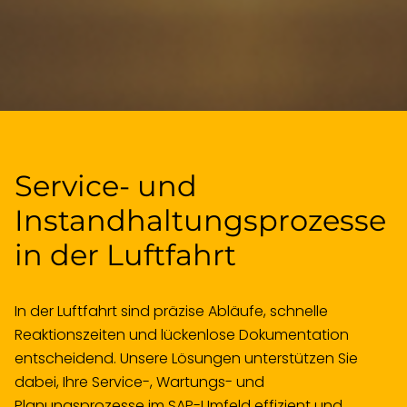
Service- und
Instandhaltungs­prozesse
in der Luftfahrt
In der Luftfahrt sind präzise Abläufe, schnelle
Reaktionszeiten und lückenlose Dokumentation
entscheidend. Unsere Lösungen unterstützen Sie
dabei, Ihre Service-, Wartungs- und
Planungsprozesse im SAP-Umfeld effizient und